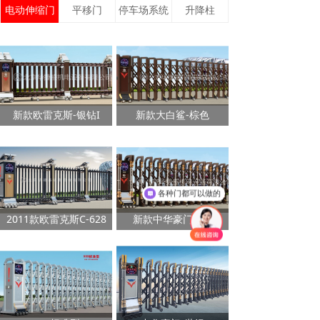
电动伸缩门
平移门
停车场系统
升降柱
新款欧雷克斯-银钻I
新款大白鲨-棕色
各种门都可以做的
2011款欧雷克斯C-628
新款中华豪门IV型