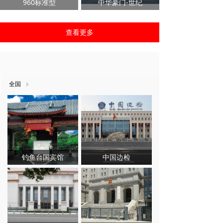
960标准型
中华豪门-世纪
查看更多
查看更多
CUSTOMER CASE
客户案例
全国
钓鱼台国宾馆
中国边检