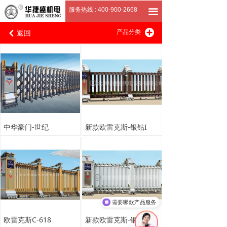
首页
服务热线 : 400-900-2668
끀
返回
끴
关于我们
产品分类
낒
产品展厅
客户案例
招商加盟
联系我们
中华豪门-世纪
新款欧雷克斯-银钻I
需要哪款产品服务
欧雷克斯C-618
新款欧雷克斯-银钻III