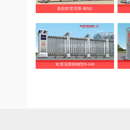
新款欧雷克斯-银钻I
欧雷克斯精钢型B-608