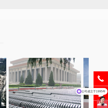
끅
公司成立于1995年
뀩
需要哪款产品服务
뀥