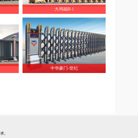
大鸿福B-1
中华豪门-世纪
追求。