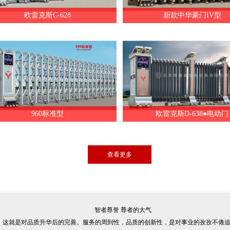
欧雷克斯C-628
新款中华豪门IV型
960标准型
欧雷克斯D-638●电动门
查看更多
智者尊誉 尊者的大气
这就是对品质升华后的完善。服务的周到性，品质的创新性，是对事业的孜孜不倦