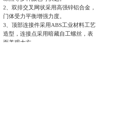
2、双排交叉网状采用高强锌铝合金，
门体受力平衡增强力度。
3、顶部连接件采用
ABS
工业材料工艺
造型，连接点采用暗藏自工螺丝，表
面美观大方。
4、主行走轮均采用优质耐磨橡胶轮，
不受环境影响而变形，在运动过程中
更防滑、更平稳，轮子与轮杆间采用
轴承。
使轮子在行走时更顺畅。
5、抗风轨道采用
8#
轻钢“
T
”型轻轨。
版权所有：
北京华捷盛机电设备有限公司