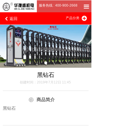
首页
服务热线 : 400-900-2668
끀
返回
끴
关于我们
产品分类
낒
产品展厅
客户案例
招商加盟
联系我们
黑钻石
创建时间：
2019年7月12日
11:45
ꁵ
商品简介
黑钻石