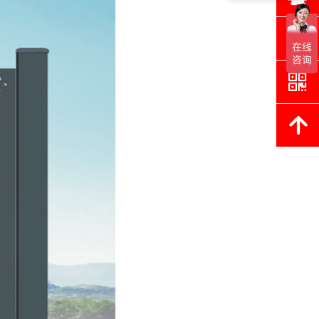
뀥
낃
녕