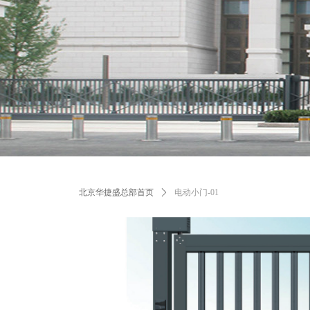
北京华捷盛总部首页
ꄲ
电动小门-01