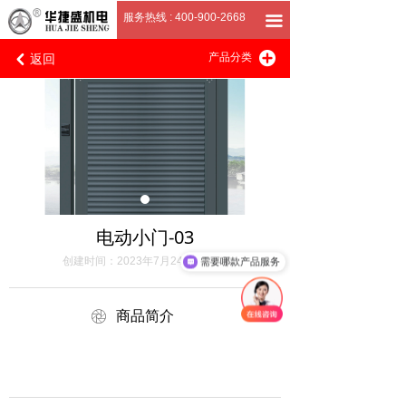
首页
服务热线 : 400-900-2668
끀
返回
끴
关于我们
产品分类
낒
产品展厅
客户案例
招商加盟
联系我们
电动小门-03
创建时间：
2023年7月24日
16:09
需要哪款产品服务
ꁵ
商品简介