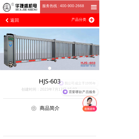
首页
服务热线 : 400-900-2668
끀
返回
끴
关于我们
产品分类
낒
产品展厅
客户案例
招商加盟
联系我们
HJS-603
我公司成立于1995年
创建时间：
2023年7月17日
15:27
需要哪款产品服务
ꁵ
商品简介