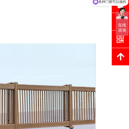
뀩
各种门都可以做的
뀥
낃
녕