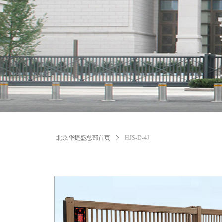
北京华捷盛总部首页
ꄲ
HJS-D-4J