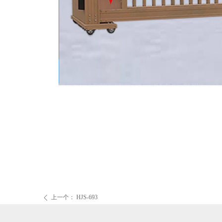
上一个：
HJS-693
ꄴ