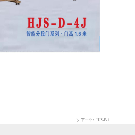
下一个：
HJS-F-1
ꄲ