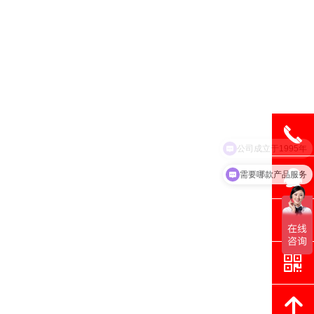
끅
뀩
需要哪款产品服务
뀥
낃
녕