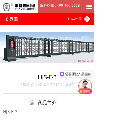
首页
服务热线 : 400-900-2668
끀
返回
끴
关于我们
产品分类
낒
产品展厅
客户案例
招商加盟
联系我们
需要哪款产品服务
HJS-F-3
创建时间：
2019年7月19日
10:07
ꁵ
商品简介
HJS-F-3