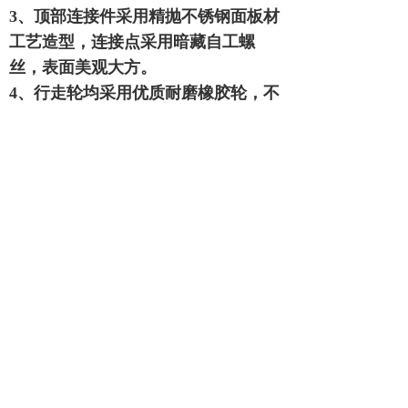
3、顶部连接件采用精抛不锈钢面板材
工艺造型，连接点采用暗藏自工螺
丝，表面美观大方。
4、行走轮均采用优质耐磨橡胶轮，不
受环境影响而变形，在运动过程中更
防滑、更平稳，轮子与轮杆间采用轴
承，
使轮子在行走时更顺畅。
5、抗风轨道采用
8#
轻轨或“
T
”型轨
道。
版权所有：
北京华捷盛机电设备有限公司
版权所有© 北京华捷盛机电设备有限公司