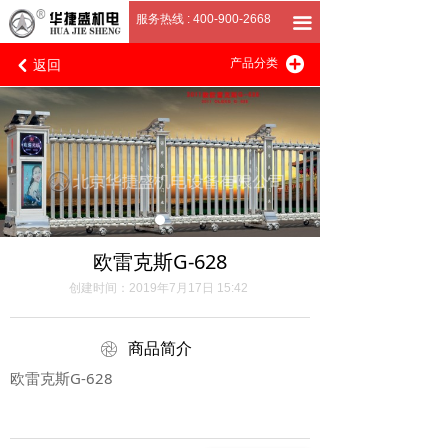
首页
服务热线 : 400-900-2668
끀
返回
끴
关于我们
产品分类
낒
产品展厅
客户案例
招商加盟
联系我们
欧雷克斯G-628
创建时间：
2019年7月17日
15:42
ꁵ
商品简介
欧雷克斯G-628